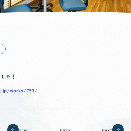
ました！
nt.jp/works/753/
prev
back
next