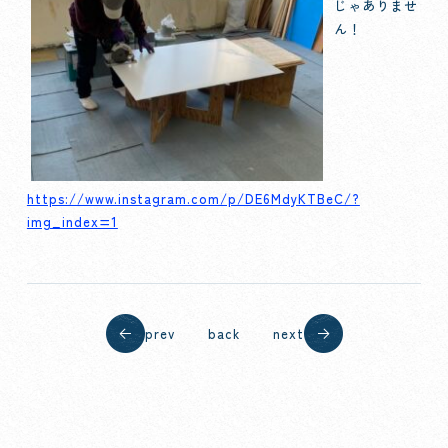
じゃありませ
ん！
https://www.instagram.com/p/DE6MdyKTBeC/?
img_index=1
prev
back
next